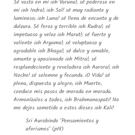
Sé vasto en mi ¡oh Varuna!; sé poderoso en
mi ¡oh Indra!; ¡oh Sol! sé muy radiante y
luminoso; ¡oh Luna! sé llena de encanto y de
dulzura. Sé feroz y terrible ¡oh Rudra!; sé
impetuoso y veloz ¡oh Marut!; sé fuerte y
valiente ¡oh Aryama!; sé voluptuoso y
agradable ¡oh Bhaga!; sé dulce y amable,
amante y apasionado ¡oh Mitra!; sé
resplandeciente y reveladora ¡oh Aurora!; ¡oh
Noche! sé solemne y fecunda. ¡O Vida! sé
plena, dispuesta y alegre; ¡oh Muerte,
conduce mis pasos de morada en morada.
Armonízalos a todos, ¡oh Brahmanaspati! No
me dejes sometido a estos dioses ¡oh Kali!
Sri Aurobindo “Pensamientos y
aforismos” (p18)