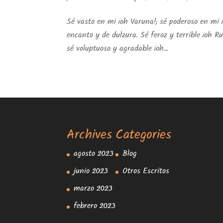
Sé vasto en mi ¡oh Varuna!; sé poderoso en mi ¡
encanto y de dulzura. Sé feroz y terrible ¡oh R
sé voluptuoso y agradable ¡oh...
Archives
Categories
agosto 2023
Blog
junio 2023
Otros Escritos
marzo 2023
febrero 2023