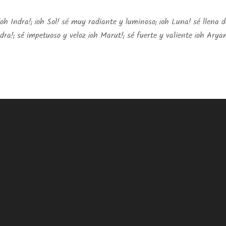
oh Indra!; ¡oh Sol! sé muy radiante y luminoso; ¡oh Luna! sé llena d
udra!; sé impetuoso y veloz ¡oh Marut!; sé fuerte y valiente ¡oh Arya