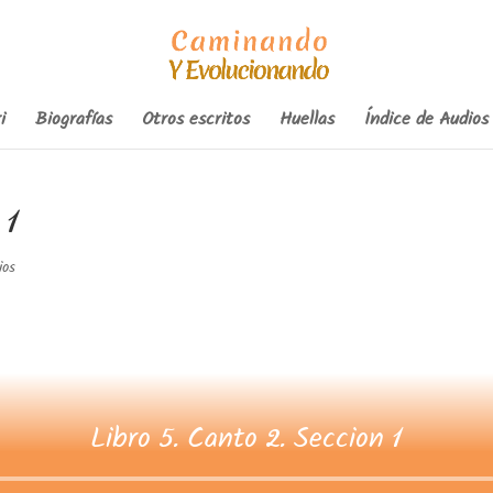
i
Biografías
Otros escritos
Huellas
Índice de Audios
 1
ios
Libro 5. Canto 2. Seccion 1
Reproductor