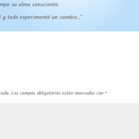
iempo su alma consciente.
ptó y todo experimentó un cambio…”
cada.
Los campos obligatorios están marcados con
*