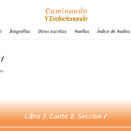
i
Biografías
Otros escritos
Huellas
Índice de Audios
 1
os
Libro 7. Canto 2. Seccion 1
Reproductor