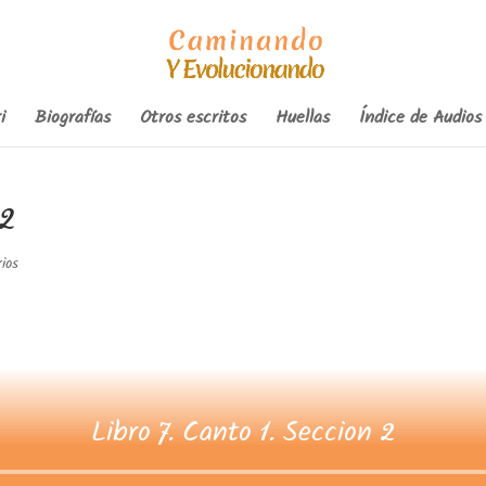
i
Biografías
Otros escritos
Huellas
Índice de Audios
 2
ios
Libro 7. Canto 1. Seccion 2
Reproductor