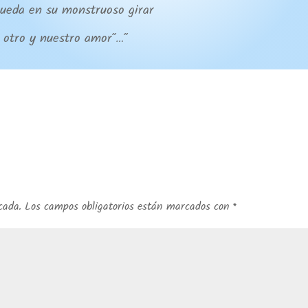
rueda en su monstruoso girar
l otro y nuestro amor”…”
cada.
Los campos obligatorios están marcados con
*