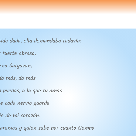
de
audio
ido dado, ella demandaba todavía;
 fuerte abrazo,
erno Satyavan,
da más, da más
 puedas, a la que tu amas.
e cada nervio guarde
e de mi corazón.
raremos y quien sabe por cuanto tiempo